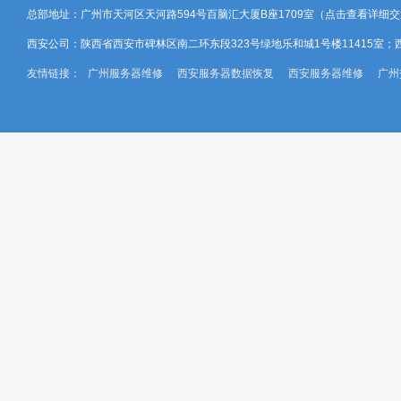
总部地址：广州市天河区天河路594号百脑汇大厦B座1709室（
点击查看详细交
西安公司：陕西省西安市碑林区南二环东段323号绿地乐和城1号楼11415室；
友情链接：
广州服务器维修
西安服务器数据恢复
西安服务器维修
广州