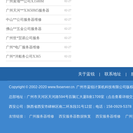
广州黄埔**公司X3500M
02-27
广州天河**X3650M5服务器
02-27
中山**公司服务器维修
02-27
佛山**五金公司服务器
02-27
广州世*贸易公司服务
02-27
广州*电厂服务器维修
02-27
广州*洋船务公司X365
02-22
关于蓝锐
联系地址
|
|
Copyright © 2002-2020
www.fixserver.cn.
广州市蓝锐计算机科技有限公司版
总部地址：广州市天河区天河路594号百脑汇大厦B座1709室（
点击查看详细交
西安公司：陕西省西安市碑林区南二环东段31号12层；电话：158-0929-537
友情链接：
广州服务器维修
西安服务器数据恢复
西安服务器维修
广州