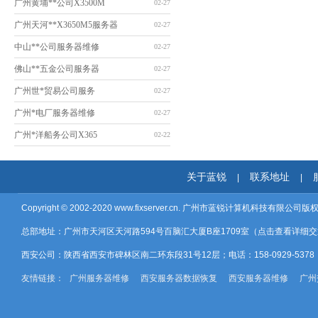
广州黄埔**公司X3500M
02-27
广州天河**X3650M5服务器
02-27
中山**公司服务器维修
02-27
佛山**五金公司服务器
02-27
广州世*贸易公司服务
02-27
广州*电厂服务器维修
02-27
广州*洋船务公司X365
02-22
关于蓝锐
联系地址
|
|
Copyright © 2002-2020
www.fixserver.cn.
广州市蓝锐计算机科技有限公司版
总部地址：广州市天河区天河路594号百脑汇大厦B座1709室（
点击查看详细交
西安公司：陕西省西安市碑林区南二环东段31号12层；电话：158-0929-537
友情链接：
广州服务器维修
西安服务器数据恢复
西安服务器维修
广州